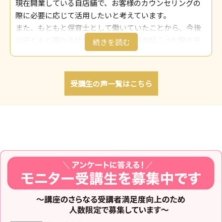
現在開業している自店舗で、お客様のカウンセリングの
の活動にもアートセラピーを取り入れたいと考えていま
仕事においても、とても役立つ学びだと感じています。
際に必要に応じて活用したいと考えています。
す。具体的には、高齢者や子どもを対象としたワークシ
絵を描くことで心理描写ができることに、不思議な感覚
また、もともと保育士として働いていたことから、今後
ョップを開催し、アートを通じたコミュニケーションの
を覚えました。今後は絵を見る時にも、そのような視点
は子どもと関わる仕事や、大きな災害が起こった際の子
場を提供したいと考えています。
で考えてみると面白いと思っています。
どもたちのメンタルケアの足掛かりとしても活用したい
また、人生のセカンドキャリアとして、臨床心理学カウ
どのような形であっても自分のスキル向上につながった
と思っています。
ンセラーの道も模索しており、アートセラピーが高齢者
と感じており、現在の相談業務にも心理学は非常に役立
さらに、現在は認知症の父を介護しているため、認知症
の心理的健康に及ぼす影響を明確にし、将来的にはデイ
つため、アートセラピーで得た知識をぜひ仕事に活かし
受講生の声一覧はこちら
高齢者のケアにも役立てることができればと考えていま
ケア施設における個別の高齢者支援プランの構築や、地
ていきたいと思っています。
す。
域社会における高齢者支援策プログラムへの応用へと発
京都府 Y.S様
兵庫県 K.A様
展させたいと考えています。
長野県 K.H様