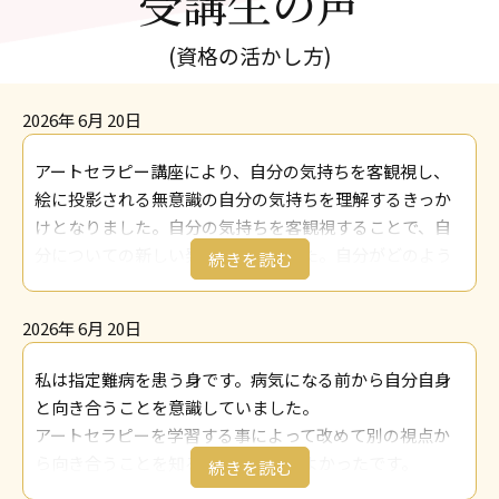
受講生の声
(資格の活かし方)
2026年 6月 20日
アートセラピー講座により、自分の気持ちを客観視し、
絵に投影される無意識の自分の気持ちを理解するきっか
けとなりました。自分の気持ちを客観視することで、自
分についての新しい発見がありました。自分がどのよう
な生き方をしていきたいのか、目標や課題を具体的にし
て、夢や希望、達成感のもてる人生を歩んでいきたいと
2026年 6月 20日
考えました。
仕事の面では、教員退職後も、通級指導教室の担当教師
私は指定難病を患う身です。病気になる前から自分自身
として児童の発達支援をしています。不登校傾向の児
と向き合うことを意識していました。
童・生徒も増加する中、心の問題を捉えて、アートセラ
アートセラピーを学習する事によって改めて別の視点か
ピー等の心理療法やカウンセリング等も学び、少しでも
ら向き合うことを知ることができてよかったです。
気持ちが明るく希望をもてるような支援が出来ればよい
自分自身でも取り組み、家族にもアートセラピーを実行