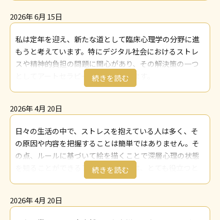
と思います。通級の仕事の他、不登校の教育相談の仕事
しました。
なども興味を持っているので、機会があれば、学んだこ
2026年 6月 15日
言葉で話すだけでは見えてこなかった気持ちがみえてく
とを活かしていきたいと思います。
るようで面白いと思いました。
私は定年を迎え、新たな道として臨床心理学の分野に進
山梨県 T.T様
また、自分では自覚や意識ができていない部分を見つめ
もうと考えています。特にデジタル社会におけるストレ
なおす機会にもなるので、これからも実践していきたい
スや精神的負担の問題に関心があり、その解決策の一つ
です。
としてアートセラピーに注目しています。
埼玉県 A.W様
アートセラピー資格取得講座で学んだ知識を日常生活や
仕事に活かす方法として、まず、家族との関わりにおい
2026年 4月 20日
て役立てたいと考えています。私は現在、軽度認知障害
（MCI）を持つ母の介護をしており、母の認知機能の維持
日々の生活の中で、ストレスを抱えている人は多く、そ
や情緒の安定にアートセラピーが有効であると実感して
の原因や内容を把握することは簡単ではありません。そ
います。例えば、母が絵を描いたり、色を使って自由に
の点、ルールに基づいて絵を描くことで深層心理の状態
表現することで、心の負担を軽減し、穏やかな時間を過
を知ることができるアートセラピーは、とても役立つと
ごせるようになります。講座で学んだ技法を用いて、母
感じています。
が楽しみながら参加できるセッションを取り入れたいと
また今後は、認定資格を活かして地域のイベントや集会
考えています。
2026年 4月 20日
などで地域住民の方々に向けてアートセラピーについて
さらに、今年は芸術療法士の知人と協力し、地域社会で
お話しする機会を持てればと思っています。イベントの