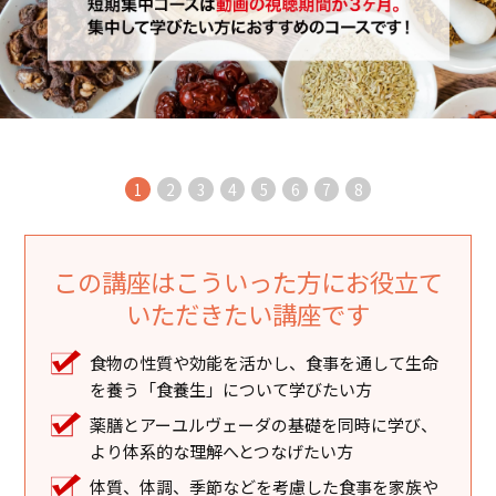
1
2
3
4
5
6
7
8
この講座はこういった方にお役立て
いただきたい講座です
食物の性質や効能を活かし、食事を通して生命
を養う「食養生」について学びたい方
薬膳とアーユルヴェーダの基礎を同時に学び、
より体系的な理解へとつなげたい方
体質、体調、季節などを考慮した食事を家族や