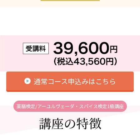
今回の検定を通して、いいものを食べるかどうかも大切
ですが、食べ物に集中する・旬の食べ物を食べる・味に
偏りを出さない（もしくは体調や時期に合わせた味付け
にする）・腹八分で食べる・食事中に水分をたくさん摂
らない、などの食べ方にも気を配って食事を楽しみたい
と思います。
子供が生まれたことをきっかけに食事について見直して
いたところ、こちらの検定にたどり着いたので、料理や
食事の際など日常の中で理由を話しながら子供へ知識を
伝えていきたいと思います。
通常コース申込みはこちら
東京都 R.I様
薬膳検定/アーユルヴェーダ・スパイス検定1級講座
講座の特徴