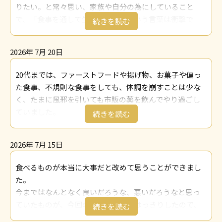
りたい。と常々思い、家族や自分の為にしていること
で、「食事を通して生命を養う」という言葉は衝撃で
す。風邪などをひいたら消化に良いものを、元気がなく
元気を出したいときはスタミナのつくものなど、今まで
2026年 7月 20日
はなんとなくでしか知りませんでした。
また、よかれと思って作っていたものが、陰陽五行説で
20代までは、ファーストフードや揚げ物、お菓子や偏っ
は全く異なる作用のものがあり驚きでした。例えば夏は
た食事、不規則な食事をしても、体調を崩すことは少な
汗をかき体力も落ちるので、スタミナをつけようと生の
く、たまに風邪を引いても市販の薬を飲んでやり過ごし
ニンニクやニンニクの芽をふんだんに使用した食事を出
ていました。
していたことは度々あります。しかし、それらは身体に
35歳を過ぎるあたりから、ちょっとした疲れや不調が回
熱をこもらせたり熱性の食材は心の熱とぶつかり合って
復しにくくなり、ようやく食生活、メンタルケアを始め
しまうことから、暑い夏は控えたほうが良いということ
2026年 7月 15日
るようになりました。しかし、仕事の忙しさや知識、金
でした。この講座を学ばない限り知らなかったことで
銭的な余裕がないことから、一般的に良いとされること
食べるものが本当に大事だと改めて思うことができまし
す。
を内容も知らずに取り入れ、あまり改善せずに長続きし
た。
アーユルヴェーダとスパイスでは、その時の自分のプラ
ないのが実情でした。
今まではなんとなく良いだろうな、悪いだろうなと思っ
クリティを知り心身共に健康になるというところに興味
しかし、インドを旅したことをきっかけにアーユルヴェ
ていたものが、今回の講座を受けてはっきりしたので、
を持ちました。
ーダの食に対する考えを知り、まず自分の性質や体調、
良いものは積極的に身体に取り入れて、悪いものは極力
今までアグニを減少させる食事をしており、とくに食事