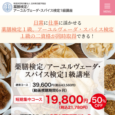
MENU
日常
仕事
に
に活かせる
薬膳検定１級、アーユルヴェーダ・スパイス検定
１級の
二資格が同時取得
できる！