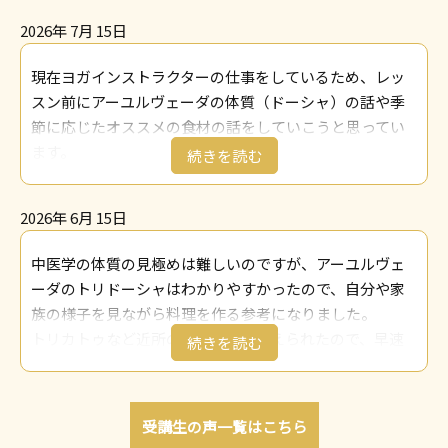
季節を知り、その上で必要なものをとり入れることの重
避けていきたいです。
中に水分を飲み過ぎる傾向などは気を付けています。
要さを感じました。
2026年 7月 15日
また私たちも自然の一部で、すべてに繋がりがあり、その
生きている限り食事は欠かせないものなので、季節や環
この講座では、悪い部分だけではなく、心や環境まで総
季節にその土地で育った旬のものを取り入れたいです。
境、体質やタイプなどを知り意識を変革することで、よ
現在ヨガインストラクターの仕事をしているため、レッ
合的に整えるホリスティック医学や、食を通して健康で
仕事が忙しく今までは作り置きをしていましたが、それ
り良い生活を送れるように活かしていきます。実際講座
スン前にアーユルヴェーダの体質（ドーシャ）の話や季
幸せな人生を全うする方法を学ぶことができました。
もアーユルヴェーダ的にはあまり良くないと学べたの
の受講中から季節にあった食材や五味、スパイスを取り
節に応じたオススメの食材の話をしていこうと思ってい
これをまず自分と家族の日常生活に活かして、毎日食べ
で、今は簡単でもその時調理できるものを取り入れてま
入れた食事を作るようになり、家族で身体は軽くなって
ます。
る食事の内容を考えずに食べたり薬を飲むのではなく、
す。
います。
そして発酵マイスターの資格もあり、腸活の仕事で酵素
季節や気候、食べ物、食べ方で自分がどう変化するのか
医療関係の仕事のため、患者さんにもこういう時にはこ
食事の幅も広がり美味しく、家族は喜んでくれ、自分も
ドリンクのワークショップも開催しているので、ドーシ
観察して理解した上で、薬膳やアーユルヴェーダの知恵
の食材がおすすめだとお伝えしていこうと思います。
楽しくなります。
2026年 6月 15日
ャ診断を元にその方にあったスパイス、ハーブ、果物を
を参考に、必要な食材を選んで美味しく食し一生を健康
静岡県 O.K様
また、少しの体調不良時には自分の身体や家族の身体と
調合してオススメとアドバイスに役立てたいです。
で過ごせるよう、身近なものから始めたいと思います。
中医学の体質の見極めは難しいのですが、アーユルヴェ
向かい合えるようになりました。
神奈川県 S.S様
また、スパイスは様々な効能があり、かつ日常に取り入
ーダのトリドーシャはわかりやすかったので、自分や家
食への意識が変わることによってマインドも良くなり、
れやすいものなのに、日本ではあまり身近に使われてい
族の様子を見ながら料理を作る参考になりました。
日々明るく健康で楽しく暮らせると実感しました。
ないように感じていますので、自分が実践し、人々の日
トリカトゥなど近所のスーパーで揃えられたので、早速
岡山県 T.U様
常に活かしてもらえるようなスパイスの提案などを仕事
食卓に取り入れています。
にしていきたいと考えております。
今まで食べ方にあまり気を使っておらず、体にいいと言
東京都 M.Y様
われるものをお腹いっぱい食べているのに体調がすぐれ
受講生の声一覧はこちら
ない、ということがよくありました。